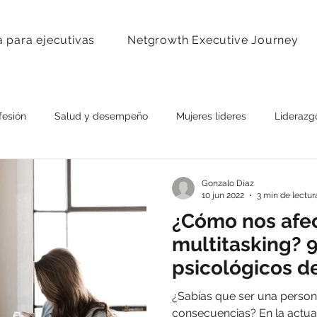
 para ejecutivas
Netgrowth Executive Journey
fesión
Salud y desempeño
Mujeres líderes
Liderazg
Gonzalo Díaz
10 jun 2022
3 min de lectur
¿Cómo nos afec
multitasking? 
psicológicos de
¿Sabías que ser una persona
consecuencias? En la actual