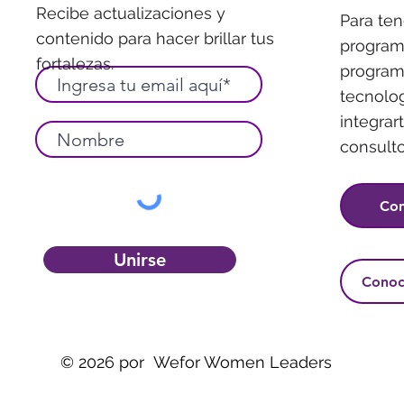
Recibe actualizaciones y
Para ten
contenido para hacer brillar tus
program
fortalezas.
programa
tecnolo
integrar
consulto
Con
Unirse
Conoce
© 2026 por Wefor Women Leaders