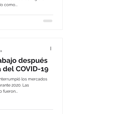
do como...
ra
rabajo después
a del COVID-19
nterrumpió los mercados
urante 2020. Las
 fueron...