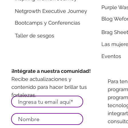
Purple Wa
Netgrowth Executive Journey
Blog Wefo
Bootcamps y Conferencias
Brag Sheet
Taller de sesgos
Las mujer
Eventos
¡Intégrate a nuestra comunidad!
Recibe actualizaciones y
Para ten
contenido para hacer brillar tus
program
fortalezas.
programa
tecnolo
integrar
consulto