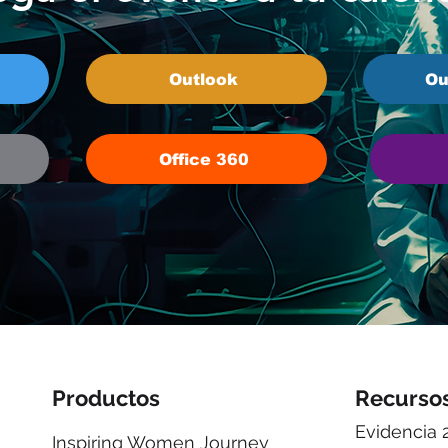
Outlook
Ou
Office 360
Productos
Recurso
Evidencia 
Inspiring Women Journey