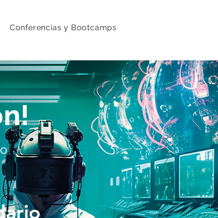
Conferencias y Bootcamps
ón!
co
dario